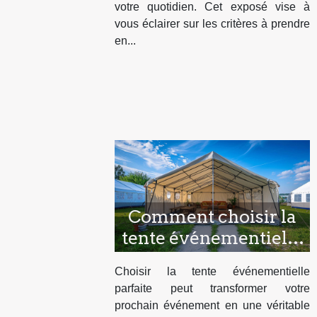
votre quotidien. Cet exposé vise à
vous éclairer sur les critères à prendre
en...
Comment choisir la
tente événementielle
idéale pour votre
Choisir la tente événementielle
prochain événement
parfaite peut transformer votre
prochain événement en une véritable