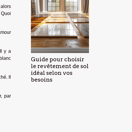
 alors
. Quoi
'amour
l y a
blanc
Guide pour choisir
le revêtement de sol
idéal selon vos
hé. Il
besoins
, par