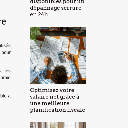
disponibles pour un
dépannage serrure
en 24h !
re
ilisés
 pour
s, les
e amie
Optimisez votre
salaire net grâce à
able a
une meilleure
planification fiscale