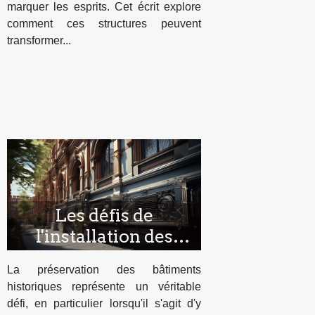
marquer les esprits. Cet écrit explore
comment ces structures peuvent
transformer...
Les défis de
l'installation des
systèmes de
La préservation des bâtiments
climatisation dans les
historiques représente un véritable
bâtiments historiques
défi, en particulier lorsqu'il s'agit d'y