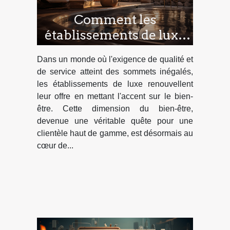
Comment les
établissements de luxe
intègrent le bien-être
Dans un monde où l'exigence de qualité et
dans l'expérience client
de service atteint des sommets inégalés,
pour stimuler le
les établissements de luxe renouvellent
tourisme haut de
leur offre en mettant l'accent sur le bien-
être. Cette dimension du bien-être,
gamme
devenue une véritable quête pour une
clientèle haut de gamme, est désormais au
cœur de...