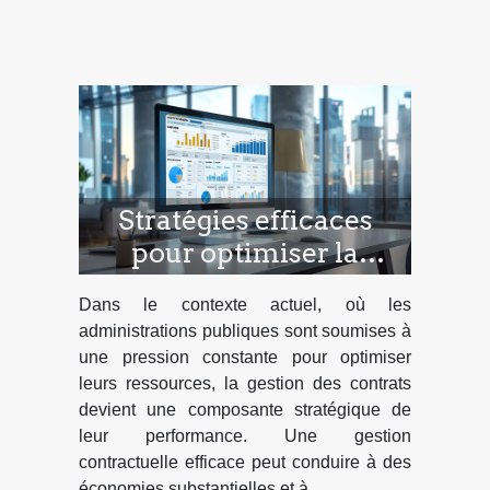
Stratégies efficaces
pour optimiser la
gestion des contrats
Dans le contexte actuel, où les
dans le secteur public
administrations publiques sont soumises à
une pression constante pour optimiser
leurs ressources, la gestion des contrats
devient une composante stratégique de
leur performance. Une gestion
contractuelle efficace peut conduire à des
économies substantielles et à...