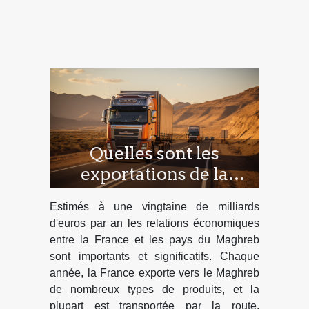
Quelles sont les
exportations de la
France vers le Maghreb
Estimés à une vingtaine de milliards
qui passent par la route
d'euros par an les relations économiques
?
entre la France et les pays du Maghreb
sont importants et significatifs. Chaque
année, la France exporte vers le Maghreb
de nombreux types de produits, et la
plupart est transportée par la route.