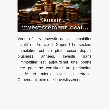
Réussir un
investissement locatif
en France : deux
Vous désirez investir dans l’immobilier
conseils pour y parvenir
locatif en France ? Super ! Le secteur
!
immobilier est en plein essor depuis
plusieurs années. Investir dans
l’immobilier est aujourd’hui une bonne
idée pour se constituer un patrimoine
solide et mieux vivre sa retraite.
Cependant, bien que l’investissement...